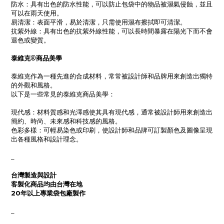
防水：具有出色的防水性能，可以防止包袋中的物品被濕氣侵蝕，並且
可以在雨天使用。
易清潔：表面平滑，易於清潔，只需使用濕布擦拭即可清潔。
抗紫外線：具有出色的抗紫外線性能，可以長時間暴露在陽光下而不會
退色或變質。
泰維克®商品美學
泰維克作為一種先進的合成材料，常常被設計師和品牌用來創造出獨特
的外觀和風格。
以下是一些常見的泰維克商品美學：
現代感：材料質感和光澤感使其具有現代感，通常被設計師用來創造出
簡約、時尚、未來感和科技感的風格。
色彩多樣：可輕易染色或印刷，使設計師和品牌可訂製顏色及圖像呈現
出各種風格和設計理念。
_
台灣製造與設計
客製化商品均由台灣在地
20年以上專業袋包廠製作
_