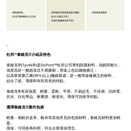
_
杜邦™泰維克®介紹及特色
泰維克®(Tyvek®)是DuPont™杜邦公司專利防護材料，強韌而耐久，
強度高於一般紙張且不易撕裂，用途上也比織物廣泛；
以高密度聚乙烯(99％以上)纖維製成，是一種用途極廣泛的材料，
結合了紙、薄膜和布所具有的特點。
泰維克®有高強度、輕量、柔軟、平滑、不易起毛、不掉屑、抗靜電、
抗水、抗化學品、耐磨損、耐老化、環保可回收等特點。
選擇泰維克®製作包袋
輕量：相較於皮革、帆布等其他常見的包袋材料，泰維克材料更加輕
盈。
環保：可回收再利用，符合企業環保理念。