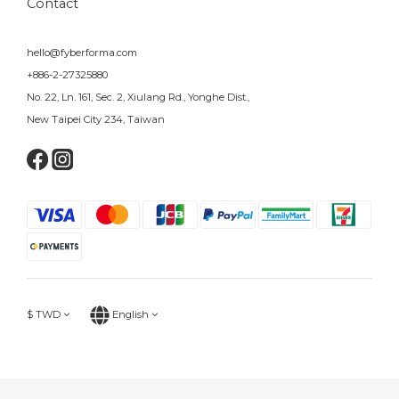
Contact
hello@fyberforma.com
+886-2-27325880
No. 22, Ln. 161, Sec. 2, Xiulang Rd., Yonghe Dist.,
New Taipei City 234, Taiwan
$
TWD
English