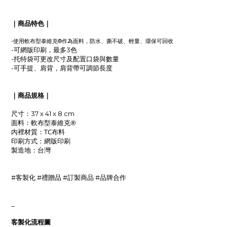
｜商品特色｜
軟布型
-使用
泰維克®作為面料，防水、撕不破
、輕量
、環保可回收
-可網版印刷，最多3色
-托特袋可更改尺寸及配置口袋與數量
-可手提、肩背，肩背帶可調節長度
｜商品規格｜
尺寸：37 x 41 x 8 cm
軟布型
泰維克®
面料：
TC布料
內裡材質：
網版印刷
印刷方式：
製造地
：台灣
#客製化 #禮贈品 #訂製商品 #品牌合作
_
客製化流程圖