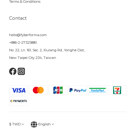
Terms & Conditions
Contact
hello@fyberforma.com
+886-2-27325880
No. 22, Ln. 161, Sec. 2, Xiulang Rd., Yonghe Dist.,
New Taipei City 234, Taiwan
$
TWD
English