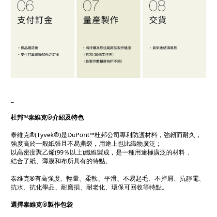
_
杜邦™泰維克®介紹及特色
泰維克®(Tyvek®)是DuPont™杜邦公司專利防護材料，強韌而耐久，
強度高於一般紙張且不易撕裂，用途上也比織物廣泛；
以高密度聚乙烯(99％以上)纖維製成，是一種用途極廣泛的材料，
結合了紙、薄膜和布所具有的特點。
泰維克®有高強度、輕量、柔軟、平滑、不易起毛、不掉屑、抗靜電、
抗水、抗化學品、耐磨損、耐老化、環保可回收等特點。
選擇泰維克®製作包袋