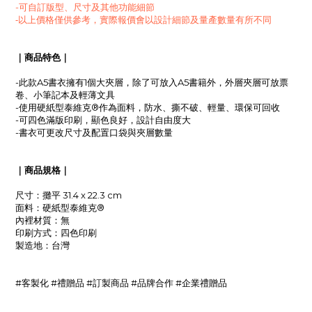
-可自訂版型、尺寸及其他功能細節
-以上價格僅供參考，實際報價會以設計細節及量產數量有所不同
｜商品特色｜
-此款A5書衣擁有1個大夾層，除了可放入A5書籍外，外層夾層可放票
卷、小筆記本及輕薄文具
-使用
硬紙型泰維克®作為面料，防水、撕不破
、輕量
、環保可回收
-可四色滿版印刷，顯色良好，設計自由度大
-書衣可更改尺寸及配置口袋與夾層數量
｜商品規格｜
尺寸：
攤平 31.4 x 22.3 cm
面料：硬紙型泰維克®
內裡材質：無
印刷方式：四色印刷
製造地
：台灣
#客製化 #禮贈品 #訂製商品 #品牌合作 #企業禮贈品