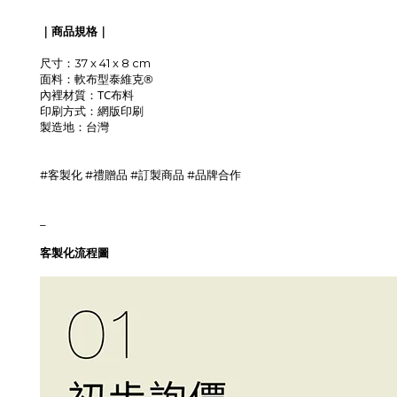
｜商品規格｜
尺寸：37 x 41 x 8 cm
軟布型
泰維克®
面料：
TC布料
內裡材質：
網版印刷
印刷方式：
製造地
：台灣
#客製化 #禮贈品 #訂製商品 #品牌合作
_
客製化流程圖