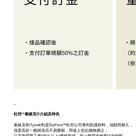
_
杜邦™泰維克®介紹及特色
泰維克®(Tyvek®)是DuPont™杜邦公司專利防護材料，強韌而耐久，
強度高於一般紙張且不易撕裂，用途上也比織物廣泛；
以高密度聚乙烯(99％以上)纖維製成，是一種用途極廣泛的材料，