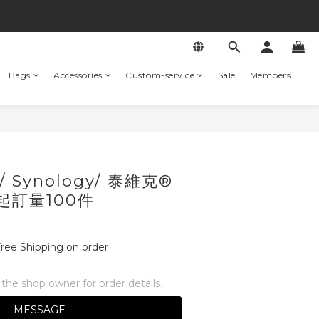
Bags
Accessories
Custom-service
Sale
Members
Synology/ 泰維克®
起訂量100件
ree Shipping on order
he shop owner for order details.
MESSAGE