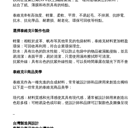
結合了紙、薄膜和布所具有的特點。
泰維克®有高強度、輕量、柔軟、平滑、不易起毛、不掉屑、抗靜電、
抗水、抗化學品、耐磨損、耐老化、環保可回收等特點。
選擇泰維克®製作包袋
輕量：相較於皮革、帆布等其他常見的包袋材料，泰維克材料更加輕盈
環保：可回收再利用，符合企業環保理念。
防水：具有出色的防水性能，可以防止包袋中的物品被濕氣侵蝕，並
易清潔：表面平滑，易於清潔，只需使用濕布擦拭即可清潔。
抗紫外線：具有出色的抗紫外線性能，可以長時間暴露在陽光下而不會
泰維克®商品美學
泰維克作為一種先進的合成材料，常常被設計師和品牌用來創造出獨特
以下是一些常見的泰維克商品美學：
現代感：材料質感和光澤感使其具有現代感，通常被設計師用來創造出
色彩多樣：可輕易染色或印刷，使設計師和品牌可訂製顏色及圖像呈現
_
台灣製造與設計