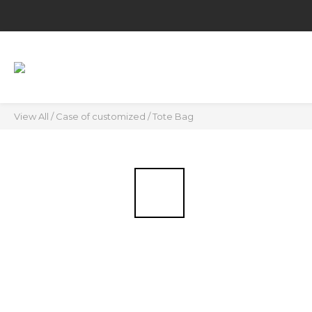
View All
/
Case of customized
/
Tote Bag