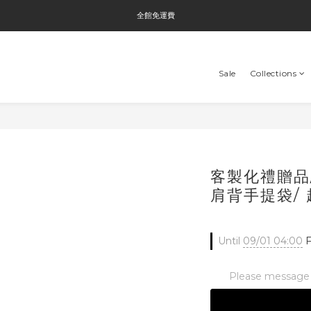
全館免運費
全館免運費
全館消費滿$3000即贈Tyvek®環保袋
Sale
Collections
全館免運費
客製化禮贈品/ 
肩背手提袋/ 
Until
09/01 04:00
F
Please message t