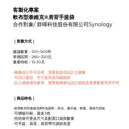
客製化專案
軟布型泰維克®肩背手提袋
合作對象/
群暉科技股份有限公司Synology
｜客製方式｜
建議數量：100~500件
單價區間：260~320元
量產時程：15-30天
-圖像設計不可沿用，需重新提供設計之圖像
-可自訂版型、尺寸及其他功能細節
-以上價格僅供參考，實際報價會以設計細節及量產數量有所不同
｜商品特色｜
軟布型
-使用
泰維克®作為面料，防水、撕不破
、輕量
、環保可回收
-可網版印刷，最多3色
-托特袋可更改尺寸及配置口袋與數量
-可手提、肩背，肩背帶可調節長度