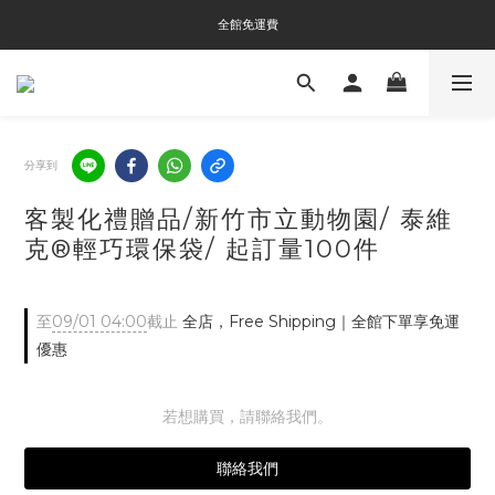
全館免運費
全館免運費
全館消費滿$3000即贈Tyvek®環保袋
全館免運費
分享到
客製化禮贈品/新竹市立動物園/ 泰維
克®輕巧環保袋/ 起訂量100件
至
09/01 04:00
截止
全店，Free Shipping｜全館下單享免運
優惠
若想購買，請聯絡我們。
聯絡我們