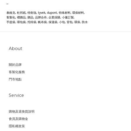
_
泰維克, 杜邦紙, 特衛強, tyvek, dupont, 特殊材料, 環保材料,
客製化, 禮贈品, 贈品, 品牌合作, 企業採購, 小量訂製,
手提袋, 環包袋, 托特袋, 帆布袋, 保溫袋, 小包, 背包, 環保, 防水
About
關於品牌
客製化服務
門市地點
Service
購物及退換貨說明
會員及購物金
隱私權政策