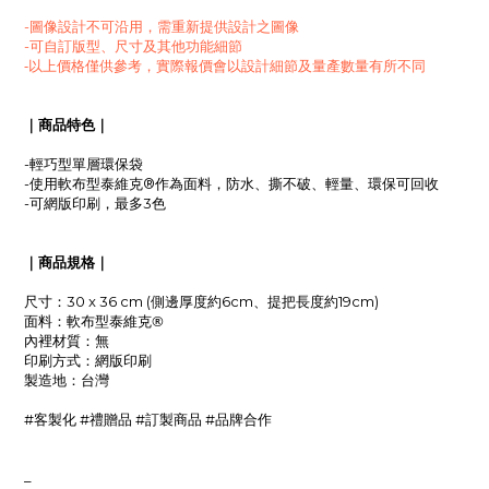
-圖像設計不可沿用，需重新提供設計之圖像
-可自訂版型、尺寸及其他功能細節
-以上價格僅供參考，實際報價會以設計細節及量產數量有所不同
｜商品特色｜
-輕巧型單層環保袋
軟布型
-使用
泰維克®作為面料，防水、撕不破
、輕量
、環保可回收
-可網版印刷，最多3色
｜商品規格｜
尺寸：30 x 36 cm (側邊厚度約6cm、提把長度約19cm
)
軟布型
泰維克®
面料：
內裡材質：
無
網版印刷
印刷方式：
製造地
：台灣
#客製化 #禮贈品 #訂製商品 #品牌合作
_