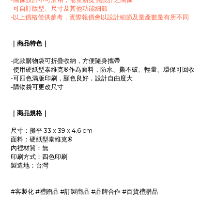
-可自訂版型、尺寸及其他功能細節
-以上價格僅供參考，實際報價會以設計細節及量產數量有所不同
｜商品特色｜
-此款購物袋可折疊收納，方便隨身攜帶
-使用
硬紙型泰維克®作為面料，防水、撕不破
、輕量
、環保可回收
-可四色滿版印刷，顯色良好，設計自由度大
-購物袋可更改尺寸
｜商品規格｜
尺寸：攤平 33 x 39 x 4.6 cm
面料：硬紙型泰維克®
內裡材質：無
印刷方式：四色印刷
製造地
：台灣
#客製化 #禮贈品 #訂製商品 #品牌合作 #百貨禮贈品
_