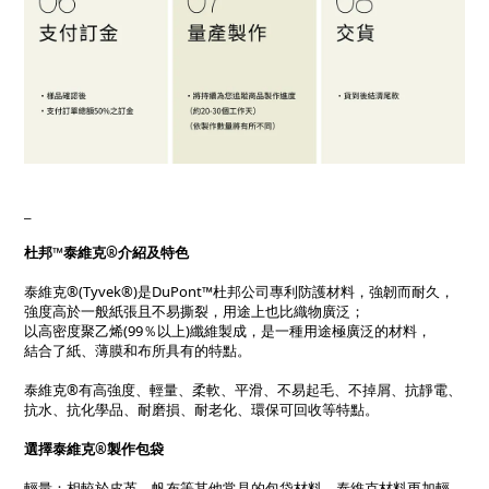
_
杜邦™泰維克®介紹及特色
泰維克®(Tyvek®)是DuPont™杜邦公司專利防護材料，強韌而耐久，
強度高於一般紙張且不易撕裂，用途上也比織物廣泛；
以高密度聚乙烯(99％以上)纖維製成，是一種用途極廣泛的材料，
結合了紙、薄膜和布所具有的特點。
泰維克®有高強度、輕量、柔軟、平滑、不易起毛、不掉屑、抗靜電、
抗水、抗化學品、耐磨損、耐老化、環保可回收等特點。
選擇泰維克®製作包袋
輕量：相較於皮革、帆布等其他常見的包袋材料，泰維克材料更加輕