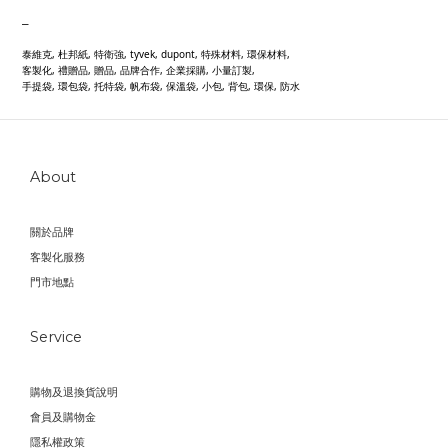
_
泰維克, 杜邦紙, 特衛強, tyvek, dupont, 特殊材料, 環保材料,
客製化, 禮贈品, 贈品, 品牌合作, 企業採購, 小量訂製,
手提袋, 環包袋, 托特袋, 帆布袋, 保溫袋, 小包, 背包, 環保, 防水
About
關於品牌
客製化服務
門市地點
Service
購物及退換貨說明
會員及購物金
隱私權政策