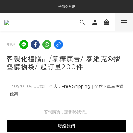
全館免運費
全館免運費
全館消費滿$3000即贈Tyvek®環保袋
全館免運費
分享到
客製化禮贈品/慕樺廣告/ 泰維克®摺
疊購物袋/ 起訂量200件
至
09/01 04:00
截止
全店，Free Shipping｜全館下單享免運
優惠
若想購買，請聯絡我們。
聯絡我們