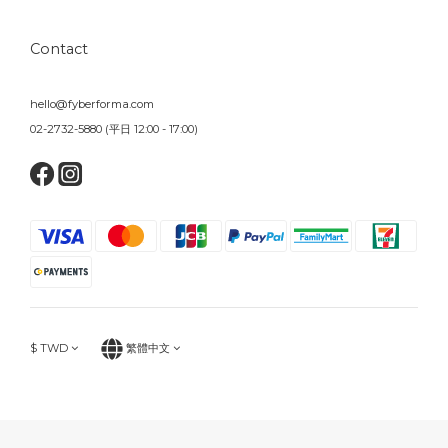
Contact
hello@fyberforma.com
02-2732-5880 (平日 12:00 - 17:00)
$
TWD
繁體中文