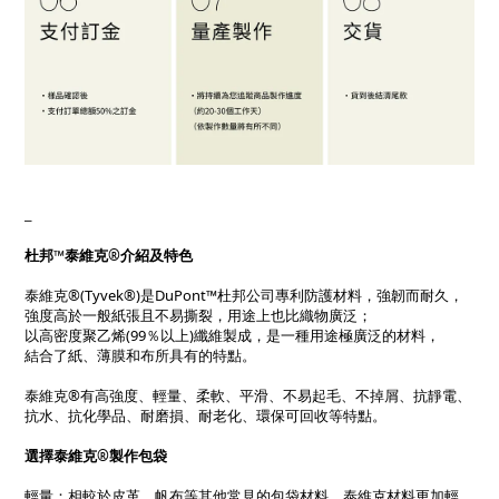
_
杜邦™泰維克®介紹及特色
泰維克®(Tyvek®)是DuPont™杜邦公司專利防護材料，強韌而耐久，
強度高於一般紙張且不易撕裂，用途上也比織物廣泛；
以高密度聚乙烯(99％以上)纖維製成，是一種用途極廣泛的材料，
結合了紙、薄膜和布所具有的特點。
泰維克®有高強度、輕量、柔軟、平滑、不易起毛、不掉屑、抗靜電、
抗水、抗化學品、耐磨損、耐老化、環保可回收等特點。
選擇泰維克®製作包袋
輕量：相較於皮革、帆布等其他常見的包袋材料，泰維克材料更加輕