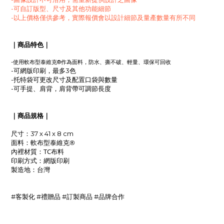
-可自訂版型、尺寸及其他功能細節
-以上價格僅供參考，實際報價會以設計細節及量產數量有所不同
｜商品特色｜
軟布型
-使用
泰維克®作為面料，防水、撕不破
、輕量
、環保可回收
-可網版印刷，最多3色
-托特袋可更改尺寸及配置口袋與數量
-可手提、肩背，肩背帶可調節長度
｜商品規格｜
尺寸：37 x 41 x 8 cm
軟布型
泰維克®
面料：
TC布料
內裡材質：
網版印刷
印刷方式：
製造地
：台灣
#客製化 #禮贈品 #訂製商品 #品牌合作
_