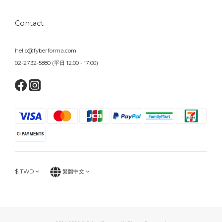
Contact
hello@fyberforma.com
02-2732-5880 (平日 12:00 - 17:00)
$
TWD
繁體中文