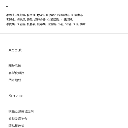
_
泰維克, 杜邦紙, 特衛強, tyvek, dupont, 特殊材料, 環保材料,
客製化, 禮贈品, 贈品, 品牌合作, 企業採購, 小量訂製,
手提袋, 環包袋, 托特袋, 帆布袋, 保溫袋, 小包, 背包, 環保, 防水
About
關於品牌
客製化服務
門市地點
Service
購物及退換貨說明
會員及購物金
隱私權政策