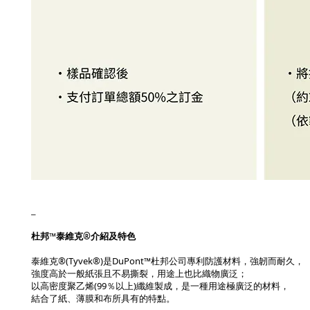
_
杜邦™泰維克®介紹及特色
泰維克®(Tyvek®)是DuPont™杜邦公司專利防護材料，強韌而耐久，
強度高於一般紙張且不易撕裂，用途上也比織物廣泛；
以高密度聚乙烯(99％以上)纖維製成，是一種用途極廣泛的材料，
結合了紙、薄膜和布所具有的特點。