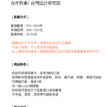
合作對象/
台灣設計研究院
｜客製方式｜
建議數量：100~500件
單價區間：260~320元
量產時程：15-30天
-圖像設計不可沿用，需重新提供設計之圖像
-可自訂版型、尺寸及其他功能細節
-以上價格僅供參考，實際報價會以設計細節及量產數量有所不同
｜商品特色｜
-此款托特袋容量大，並有1個內口袋
軟布型
-使用
泰維克®作為面料，防水、撕不破
、輕量
、環保可回收
-可網版印刷，最多3色
-含一組Logo側標籤
-托特袋可更改尺寸及配置口袋與數量
-可手提、肩背，肩背帶可調節長度