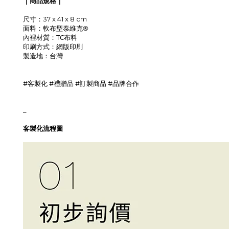
｜商品規格｜
尺寸：37 x 41 x 8 cm
軟布型
泰維克®
面料：
TC布料
內裡材質：
網版印刷
印刷方式：
製造地
：台灣
#客製化 #禮贈品 #訂製商品 #品牌合作
_
客製化流程圖