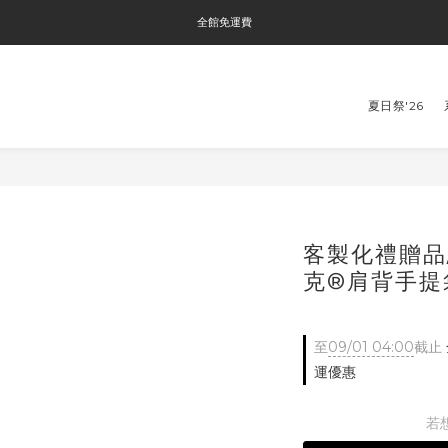
全館免運費
全館免運費
全館消費滿$3000即贈Tyvek®環保袋
夏日祭'26
全館免運費
客製化禮贈品
克®肩背手提袋
至
09/01 04:00
截止
運優惠
若