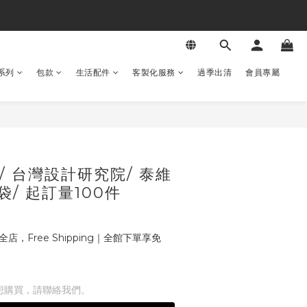
系列
包款
生活配件
客製化服務
過季出清
會員專屬
/ 台灣設計研究院/ 泰維
/ 起訂量100件
全店，Free Shipping｜全館下單享免
想購買，請聯絡我們。