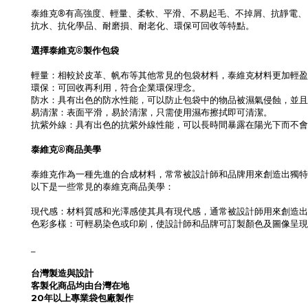
泰維克®有高強度、輕量、柔軟、平滑、不易起毛、不掉屑、抗靜電、
抗水、抗化學品、耐磨損、耐老化、環保可回收等特點。
選擇泰維克®製作包袋
輕量：相較於皮革、帆布等其他常見的包袋材料，泰維克材料更加輕盈
環保：可回收再利用，符合企業環保理念。
防水：具有出色的防水性能，可以防止包袋中的物品被濕氣侵蝕，並
易清潔：表面平滑，易於清潔，只需使用濕布擦拭即可清潔。
抗紫外線：具有出色的抗紫外線性能，可以長時間暴露在陽光下而不會
泰維克®商品美學
泰維克作為一種先進的合成材料，常常被設計師和品牌用來創造出獨特
以下是一些常見的泰維克商品美學：
現代感：材料質感和光澤感使其具有現代感，通常被設計師用來創造出
色彩多樣：可輕易染色或印刷，使設計師和品牌可訂製顏色及圖像呈現
_
台灣製造與設計
客製化商品均由台灣在地
20年以上專業袋包廠製作