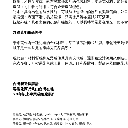
輕量：相較於皮革、帆布等其他常見的包袋材料，泰維克材料更加輕盈
環保：可回收再利用，符合企業環保理念。
防水：具有出色的防水性能，可以防止包袋中的物品被濕氣侵蝕，並
易清潔：表面平滑，易於清潔，只需使用濕布擦拭即可清潔。
抗紫外線：具有出色的抗紫外線性能，可以長時間暴露在陽光下而不會
泰維克®商品美學
泰維克作為一種先進的合成材料，常常被設計師和品牌用來創造出獨特
以下是一些常見的泰維克商品美學：
現代感：材料質感和光澤感使其具有現代感，通常被設計師用來創造出
色彩多樣：可輕易染色或印刷，使設計師和品牌可訂製顏色及圖像呈現
------------------------------------------------------
台灣製造與設計
客製化商品均由台灣在地
20年以上專業袋包廠製作
------------------------------------------------------
泰維克, 杜邦紙, 特衛強, tyvek, dupont, 特殊材料, 環保材料,
客製化, 禮贈品, 贈品, 品牌合作, 企業採購, 小量訂製,
手提袋, 環包袋, 托特袋, 帆布袋, 保溫袋, 小包, 背包, 環保, 防水