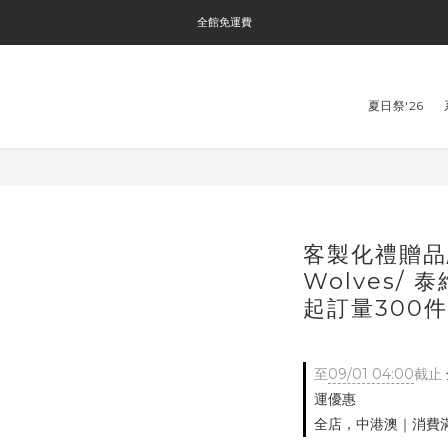
全館免運費
全館免運費
全館消費滿$3000即贈Tyvek®環保袋
夏日祭'26
全館免運費
客製化禮贈品/
Wolves/
起訂量300件
至
09/01 04:00
截止
運優惠
全店，中港澳｜消費滿N