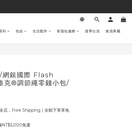
系列
包款
生活配件
客製化服務
過季出清
會員專屬
網銀國際 Flash
 泰維克®調節繩零錢小包/
全店，Free Shipping｜全館下單享免
T$5,000免運