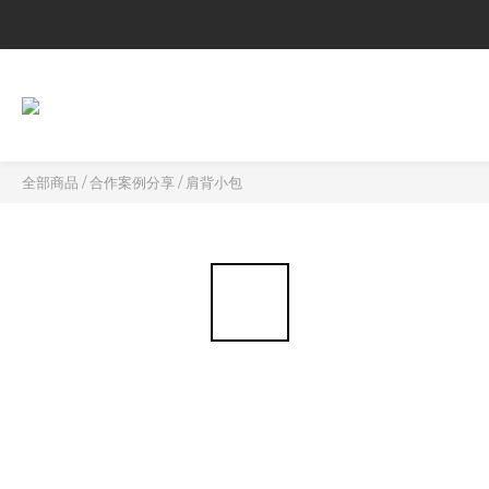
全部商品
/
合作案例分享
/
肩背小包