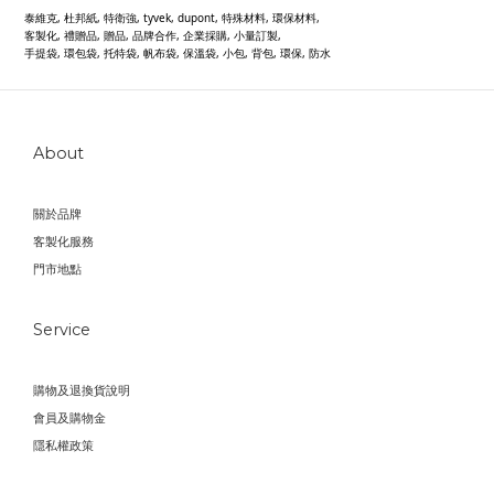
泰維克, 杜邦紙, 特衛強, tyvek, dupont, 特殊材料, 環保材料,
客製化, 禮贈品, 贈品, 品牌合作, 企業採購, 小量訂製,
手提袋, 環包袋, 托特袋, 帆布袋, 保溫袋, 小包, 背包, 環保, 防水
About
關於品牌
客製化服務
門市地點
Service
購物及退換貨說明
會員及購物金
隱私權政策