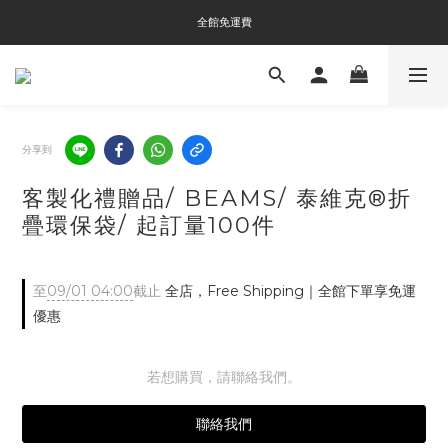
全館免運費
全館免運費
全館消費滿$3000即贈Tyvek®環保袋
全館免運費
分享到
客製化禮贈品/ BEAMS/ 泰維克®折
疊環保袋/ 起訂量100件
至
09/01 04:00
截止
全店，Free Shipping｜全館下單享免運
優惠
若想購買，請聯絡我們。
聯絡我們