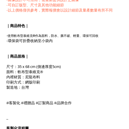
-可自訂版型、尺寸及其他功能細節
-以上價格僅供參考，實際報價會以設計細節及量產數量有所不同
｜商品特色｜
軟布型
-使用
泰維克®作為面料，防水、撕不破
、輕量
、環保可回收
-環保袋可折疊收納至小袋內
｜商品規格｜
尺寸：
35 x 68 cm
(側邊厚度5cm)
軟布型
泰維克®
面料：
布料
內裡材質：尼龍
網版印刷
印刷方式：
製造地
：台灣
#客製化 #禮贈品 #訂製商品 #品牌合作
_
客製化流程圖