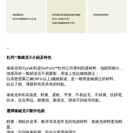
_
杜邦™泰維克®介紹及特色
泰維克®(Tyvek®)是DuPont™杜邦公司專利防護材料，強韌而耐久，
強度高於一般紙張且不易撕裂，用途上也比織物廣泛；
以高密度聚乙烯(99％以上)纖維製成，是一種用途極廣泛的材料，
結合了紙、薄膜和布所具有的特點。
泰維克®有高強度、輕量、柔軟、平滑、不易起毛、不掉屑、抗靜電、
抗水、抗化學品、耐磨損、耐老化、環保可回收等特點。
選擇泰維克®製作包袋
輕量：相較於皮革、帆布等其他常見的包袋材料，泰維克材料更加輕
盈。
環保：可回收再利用，符合企業環保理念。