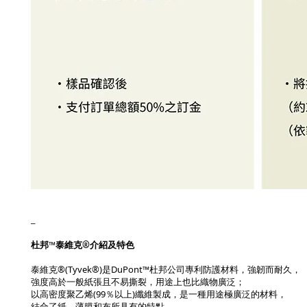
_
杜邦™泰維克®介紹及特色
泰維克®(Tyvek®)是DuPont™杜邦公司專利防護材料，強韌而耐久，
強度高於一般紙張且不易撕裂，用途上也比織物廣泛；
以高密度聚乙烯(99％以上)纖維製成，是一種用途極廣泛的材料，
結合了紙、薄膜和布所具有的特點。