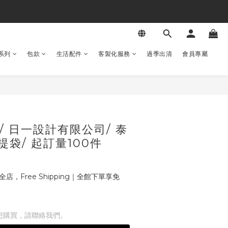
系列
包款
生活配件
客製化服務
過季出清
會員專屬
/ 日一設計有限公司/ 泰
袋/ 起訂量100件
全店，Free Shipping｜全館下單享免
想購買，請聯絡我們。