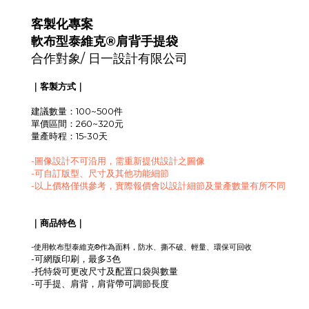
客製化專案
軟布型泰維克®肩背手提袋
合作對象/
日一設計有限公司
｜客製方式｜
建議數量：100~500件
單價區間：260~320元
量產時程：15-30天
-圖像設計不可沿用，需重新提供設計之圖像
-可自訂版型、尺寸及其他功能細節
-以上價格僅供參考，實際報價會以設計細節及量產數量有所不同
｜商品特色｜
軟布型
-使用
泰維克®作為面料，防水、撕不破
、輕量
、環保可回收
-可網版印刷，最多3色
-托特袋可更改尺寸及配置口袋與數量
-可手提、肩背，肩背帶可調節長度