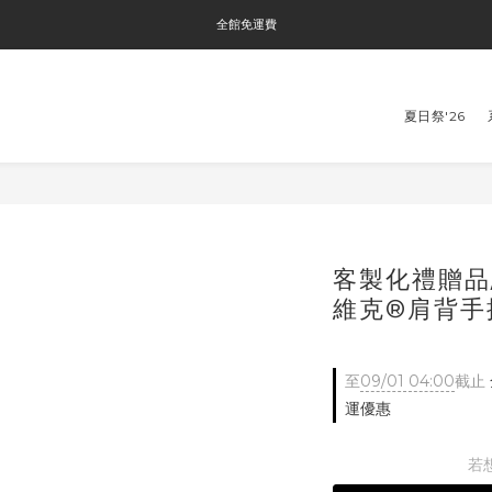
全館免運費
全館免運費
全館消費滿$3000即贈Tyvek®環保袋
夏日祭'26
全館免運費
客製化禮贈品
維克®肩背手提
至
09/01 04:00
截止
運優惠
若