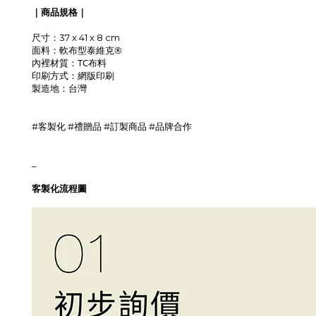
｜商品規格｜
尺寸：37 x 41 x 8 cm
軟布型
泰維克®
面料：
TC布料
內裡材質：
網版印刷
印刷方式：
製造地
：台灣
#客製化 #禮贈品 #訂製商品 #品牌合作
_
客製化流程圖