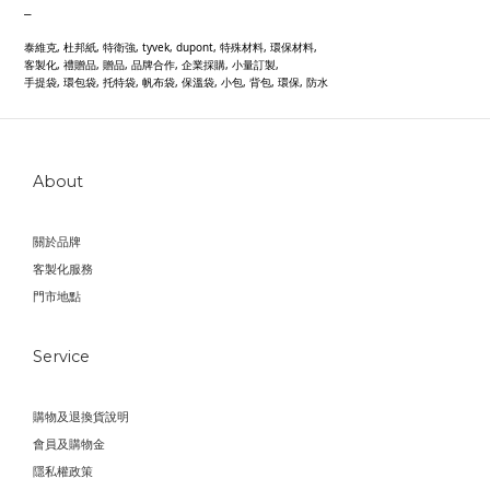
_
泰維克, 杜邦紙, 特衛強, tyvek, dupont, 特殊材料, 環保材料,
客製化, 禮贈品, 贈品, 品牌合作, 企業採購, 小量訂製,
手提袋, 環包袋, 托特袋, 帆布袋, 保溫袋, 小包, 背包, 環保, 防水
About
關於品牌
客製化服務
門市地點
Service
購物及退換貨說明
會員及購物金
隱私權政策