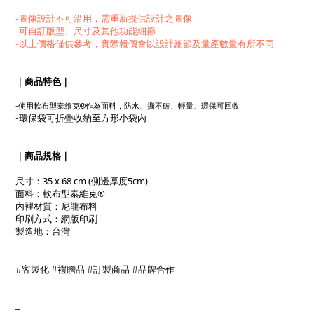
-圖像設計不可沿用，需重新提供設計之圖像
-可自訂版型、尺寸及其他功能細節
-以上價格僅供參考，實際報價會以設計細節及量產數量有所不同
｜商品特色｜
軟布型
-使用
泰維克®作為面料，防水、撕不破
、輕量
、環保可回收
-環保袋可折疊收納至方形小袋內
｜商品規格｜
尺寸：
35 x 68 cm
(側邊厚度5cm)
軟布型
泰維克®
面料：
布料
內裡材質：尼龍
網版印刷
印刷方式：
製造地
：台灣
#客製化 #禮贈品 #訂製商品 #品牌合作
_