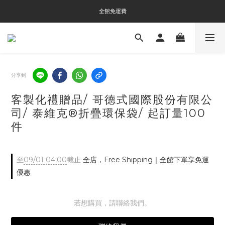
全館免運費
全館免運費
全館消費滿$3000即贈Tyvek®環保袋
全館免運費
分享到
客製化禮贈品/ 哥德式國際股份有限公
司/ 泰維克®折疊環保袋/ 起訂量100
件
至
09/01 04:00
截止
全店，Free Shipping｜全館下單享免運
優惠
若想購買，請聯絡我們。