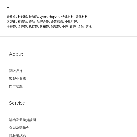
_
泰維克, 杜邦紙, 特衛強, tyvek, dupont, 特殊材料, 環保材料,
客製化, 禮贈品, 贈品, 品牌合作, 企業採購, 小量訂製,
手提袋, 環包袋, 托特袋, 帆布袋, 保溫袋, 小包, 背包, 環保, 防水
About
關於品牌
客製化服務
門市地點
Service
購物及退換貨說明
會員及購物金
隱私權政策