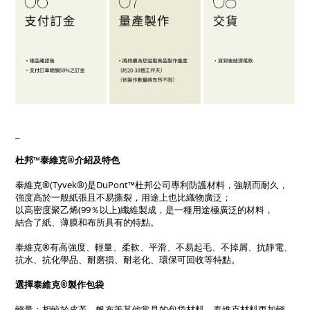
_
杜邦™泰維克®介紹及特色
泰維克®(Tyvek®)是DuPont™杜邦公司專利防護材料，強韌而耐久，
強度高於一般紙張且不易撕裂，用途上也比織物廣泛；
以高密度聚乙烯(99％以上)纖維製成，是一種用途極廣泛的材料，
結合了紙、薄膜和布所具有的特點。
泰維克®有高強度、輕量、柔軟、平滑、不易起毛、不掉屑、抗靜電、
抗水、抗化學品、耐磨損、耐老化、環保可回收等特點。
選擇泰維克®製作包袋
輕量：相較於皮革、帆布等其他常見的包袋材料，泰維克材料更加輕