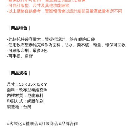
-可自訂版型、尺寸及其他功能細節
-以上價格僅供參考，實際報價會以設計細節及量產數量有所不同
｜商品特色｜
-此款托特袋容量大，雙提把設計、並有1個內口袋
軟布型
-使用
泰維克®作為面料，防水、撕不破
、輕量
、環保可回收
-可網版印刷，最多3色
-可手提、肩背
｜商品規格｜
尺寸：53 x 35 x 15 cm
軟布型
泰維克®
面料：
布料
內裡材質：尼龍
網版印刷
印刷方式：
製造地
：台灣
#客製化 #禮贈品 #訂製商品 #品牌合作
_