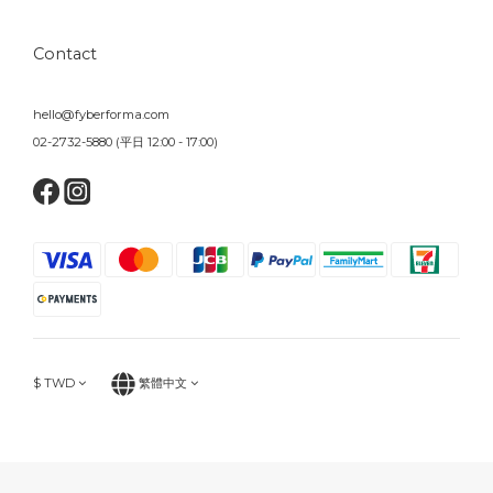
Contact
hello@fyberforma.com
02-2732-5880 (平日 12:00 - 17:00)
$
TWD
繁體中文