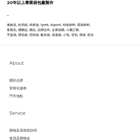
20年以上專業袋包廠製作
_
泰維克, 杜邦紙, 特衛強, tyvek, dupont, 特殊材料, 環保材料,
客製化, 禮贈品, 贈品, 品牌合作, 企業採購, 小量訂製,
手提袋, 環包袋, 托特袋, 帆布袋, 保溫袋, 小包, 背包, 環保, 防水
About
關於品牌
客製化服務
門市地點
Service
購物及退換貨說明
會員及購物金