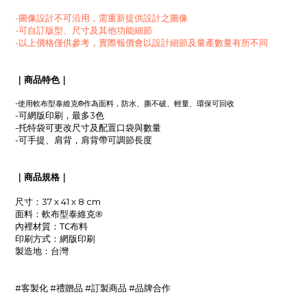
-圖像設計不可沿用，需重新提供設計之圖像
-可自訂版型、尺寸及其他功能細節
-以上價格僅供參考，實際報價會以設計細節及量產數量有所不同
｜商品特色｜
軟布型
-使用
泰維克®作為面料，防水、撕不破
、輕量
、環保可回收
-可網版印刷，最多3色
-托特袋可更改尺寸及配置口袋與數量
-可手提、肩背，肩背帶可調節長度
｜商品規格｜
尺寸：37 x 41 x 8 cm
軟布型
泰維克®
面料：
TC布料
內裡材質：
網版印刷
印刷方式：
製造地
：台灣
#客製化 #禮贈品 #訂製商品 #品牌合作