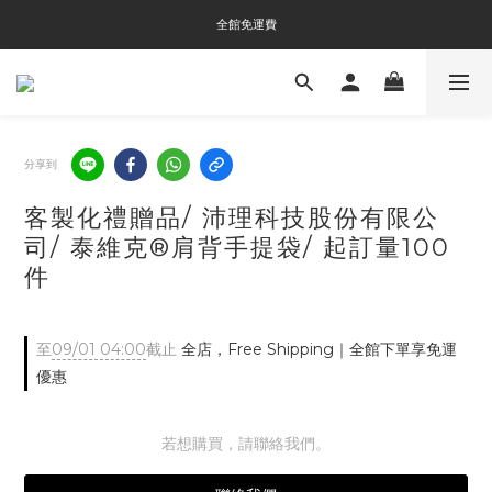
全館免運費
全館免運費
全館消費滿$3000即贈Tyvek®環保袋
全館免運費
分享到
客製化禮贈品/ 沛理科技股份有限公
司/ 泰維克®肩背手提袋/ 起訂量100
件
至
09/01 04:00
截止
全店，Free Shipping｜全館下單享免運
優惠
若想購買，請聯絡我們。