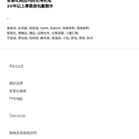
客製化商品均由台灣在地
20年以上專業袋包廠製作
_
泰維克, 杜邦紙, 特衛強, tyvek, dupont, 特殊材料, 環保材料,
客製化, 禮贈品, 贈品, 品牌合作, 企業採購, 小量訂製,
手提袋, 環包袋, 托特袋, 帆布袋, 保溫袋, 小包, 背包, 環保, 防水
About
關於品牌
客製化服務
門市地點
Service
購物及退換貨說明