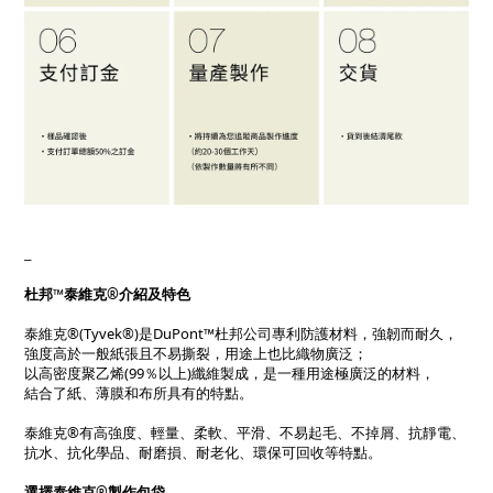
_
杜邦™泰維克®介紹及特色
泰維克®(Tyvek®)是DuPont™杜邦公司專利防護材料，強韌而耐久，
強度高於一般紙張且不易撕裂，用途上也比織物廣泛；
以高密度聚乙烯(99％以上)纖維製成，是一種用途極廣泛的材料，
結合了紙、薄膜和布所具有的特點。
泰維克®有高強度、輕量、柔軟、平滑、不易起毛、不掉屑、抗靜電、
抗水、抗化學品、耐磨損、耐老化、環保可回收等特點。
選擇泰維克®製作包袋