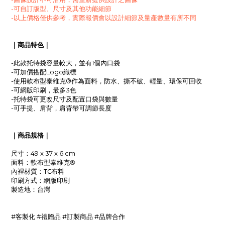
-可自訂版型、尺寸及其他功能細節
-以上價格僅供參考，實際報價會以設計細節及量產數量有所不同
｜商品特色｜
-此款托特袋容量較大，並有1個內口袋
-可加價搭配Logo織標
軟布型
-使用
泰維克®作為面料，防水、撕不破
、輕量
、環保可回收
-可網版印刷，最多3色
-托特袋可更改尺寸及配置口袋與數量
-可手提、肩背，肩背帶可調節長度
｜商品規格｜
尺寸：49 x 37 x 6 cm
軟布型
泰維克®
面料：
TC布料
內裡材質：
網版印刷
印刷方式：
製造地
：台灣
#客製化 #禮贈品 #訂製商品 #品牌合作