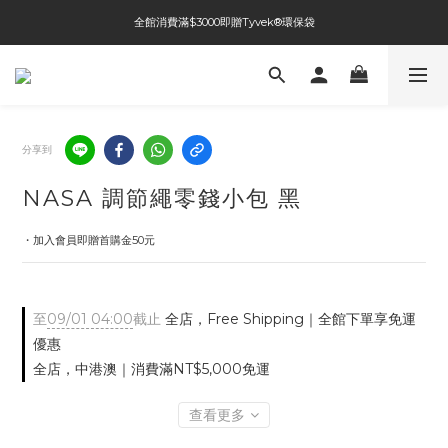
全館消費滿$3000即贈Tyvek®環保袋
全館免運費
全館免運費
分享到
NASA 調節繩零錢小包 黑
・加入會員即贈首購金50元
至
09/01 04:00
截止
全店，Free Shipping｜全館下單享免運
優惠
全店，中港澳｜消費滿NT$5,000免運
查看更多