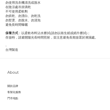
勿使用洗衣機清洗或脫水
在陰涼處吊掛滴乾
不可使用柔軟劑
勿烘乾、勿漂白、勿乾洗
勿熨燙、勿脫水、勿浸泡
避免長時間曝曬
保養方式
：以柔軟布料沾水擦拭(請勿以衛生紙或紙巾擦拭)；
存放時，請避開陽光長時間照射，並注意避免長期放置於潮濕處。
-
台灣製造
About
關於品牌
客製化服務
門市地點