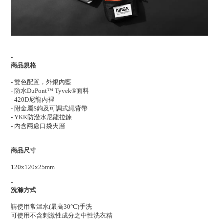
-
商品規格
-
雙色配置，
外銀內藍
- 防水DuPont™ Tyvek®面料
- 420D尼龍內裡
- 附金屬S鉤及可調式繩背帶
- YKK防潑水尼龍拉鍊
- 內含兩處口袋夾層
-
商品尺寸
120x120x25mm
-
洗滌方式
請使用常溫水(最高30°C)手洗
可使用不含刺激性成分之中性洗衣精