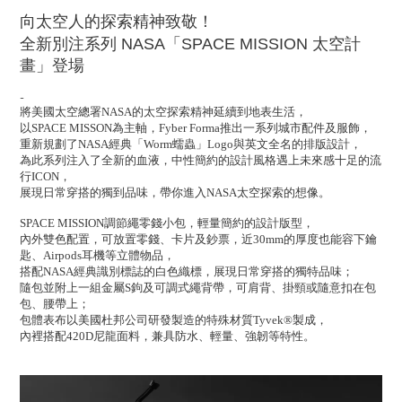
向太空人的探索精神致敬！
全新別注系列 NASA「SPACE MISSION 太空計
畫」登場
-
將美國太空總署NASA的太空探索精神延續到地表生活，
以SPACE MISSON為主軸，
Fyber Forma推出一系列城市配件及服飾，
重新規劃了NASA經典「Worm蠕蟲」Logo與英文全名的排版設計，
為此系列注入了全新的血液，中性簡約的設計風格遇上未來感十足的流
行ICON，
展現日常穿搭的獨到品味，帶你進入NASA太空探索的想像。
SPACE MISSION調節繩零錢小包，輕量簡約的設計版型，
內外雙色配置，可放置零錢、卡片及鈔票，近30mm的厚度也能容下鑰
匙、Airpods耳機等立體物品，
搭配NASA經典識別標誌的白色織標，展現日常穿搭的獨特品味；
隨包並附上一組金屬S鉤及可調式繩背帶，可肩背、掛頸或隨意扣在包
包、腰帶上；
包體表布以美國杜邦公司研發製造的特殊材質Tyvek®製成，
內裡搭配420D尼龍面料，兼具防水、輕量、強韌等特性。