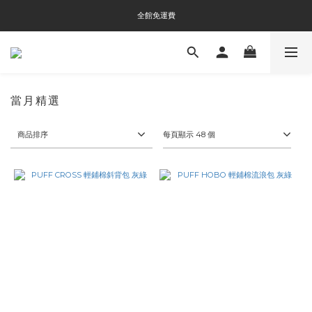
全館免運費
全館免運費
全館消費滿$3000即贈Tyvek®環保袋
全館免運費
當月精選
商品排序
每頁顯示 48 個